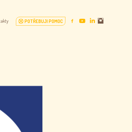
FACEBOOK
YOUTUBE
LINKEDIN
instagram
takty
POTŘEBUJI POMOC