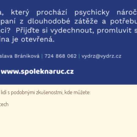
 lidí s podobnými zkušenostmi, kde můžete:
tech