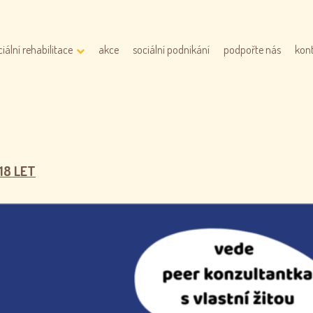
ciální rehabilitace
akce
sociální podnikání
podpořte nás
kon
18 LET