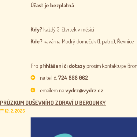
Účast je bezplatná
Kdy?
každý 3. čtvrtek v měsíci
Kde?
kavárna Modrý domeček (1. patro), Řevnice
Pro
přihlášení či dotazy
prosím kontaktujte Bron
na tel. č.
724 868 062
emailem na
vydrz@vydrz.cz
PRŮZKUM DUŠEVNÍHO ZDRAVÍ U BEROUNKY
12. 2. 2026