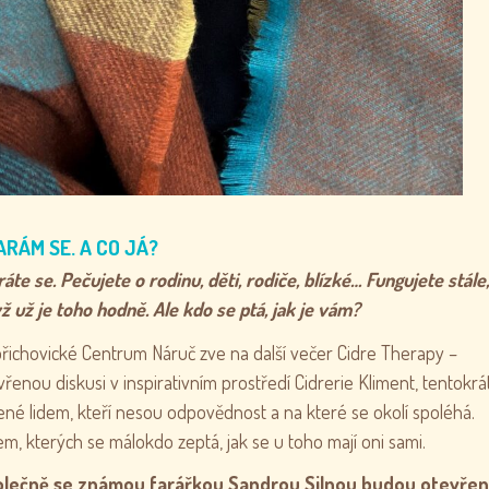
ARÁM SE. A CO JÁ?
ráte se. Pečujete o rodinu, děti, rodiče, blízké… Fungujete stále,
ž už je toho hodně. Ale kdo se ptá, jak je vám?
řichovické Centrum Náruč zve na další večer Cidre Therapy –
vřenou diskusi v inspirativním prostředí Cidrerie Kliment, tentokrá
ené lidem, kteří nesou odpovědnost a na které se okolí spoléhá.
em, kterých se málokdo zeptá, jak se u toho mají oni sami.
lečně se známou farářkou Sandrou Silnou budou otevře