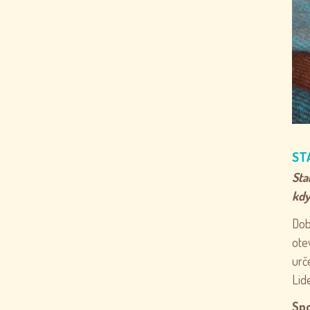
ST
Sta
kdy
Dob
ote
urč
Lid
Spo