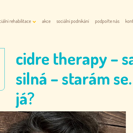
ciální rehabilitace
akce
sociální podnikání
podpořte nás
kon
cidre therapy – 
silná – starám se.
já?