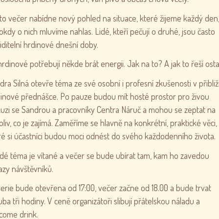
to večer nabídne nový pohled na situace, které žijeme každý den,
okdy o nich mluvíme nahlas. Lidé, kteří pečují o druhé, jsou často
iditelní hrdinové dnešní doby.
 hrdinové potřebují někde brát energii. Jak na to? A jak to řeší osta
dra Silná otevře téma ze své osobní i profesní zkušenosti v přibli
inové přednášce. Po pauze budou mít hosté prostor pro živou
kuzi se Sandrou a pracovníky Centra Náruč a mohou se zeptat na
oliv, co je zajímá. Zaměříme se hlavně na konkrétní, praktické věci,
ré si účastníci budou moci odnést do svého každodenního života.
dé téma je vítané a večer se bude ubírat tam, kam ho zavedou
azy návštěvníků.
rerie bude otevřena od 17:00, večer začne od 18.00 a bude trvat
uba tři hodiny. V ceně organizátoři slibují přátelskou náladu a
come drink.