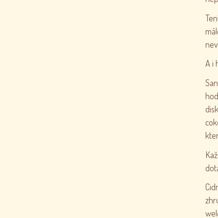
Ten
mál
nev
A i
San
hod
dis
cok
kte
Kaž
dot
Cid
zhr
wel