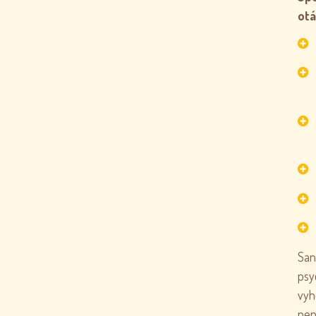
otá
San
psy
vyh
nep