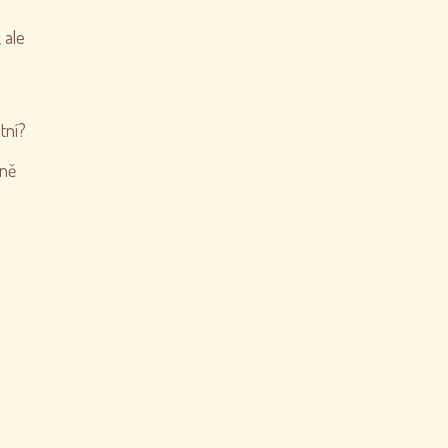
 ale
tní?
žně