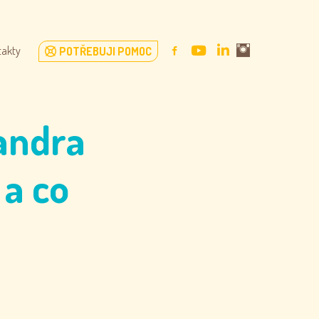
FACEBOOK
YOUTUBE
LINKEDIN
instagram
takty
POTŘEBUJI POMOC
sandra
 a co