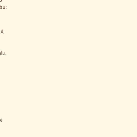
bu:
 A
tu,
ně