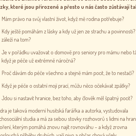
zky, které jsou přirozené a přesto u nás často zůstávají ta
Mám právo na svůj vlastní život, když mě rodina potřebuje?
Kdy ještě pomáhám z lásky a kdy už jen ze strachu a povinnosti?
záleží na tom?
Je v pořádku uvažovat o domově pro seniory pro mámu nebo tá
když je péče už extrémně náročná?
Proč dávám do péče všechno a stejně mám pocit, že to nestačí?
Když je péče o ostatní mojí prací, můžu něco očekávat zpátky?
Jdou si nastavit hranice, bez toho, aby člověk měl špatný pocit?
dra je taková moderní husitská farářka a autorka, vystudovala
chosociální studia a má za sebou stovky rozhovorů s lidmi na hra
oření, kterým pomáhá znovu najít rovnováhu – a když zrovna
oslouchá příběhy druhých, vaří pivo a občas chová včely.