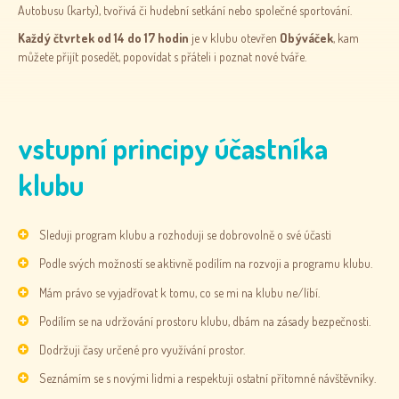
Autobusu (karty), tvořivá či hudební setkání nebo společné sportování.
Každý čtvrtek od 14 do 17 hodin
je v klubu otevřen
Obýváček
, kam
můžete přijít posedět, popovídat s přáteli i poznat nové tváře.
vstupní principy účastníka
klubu
Sleduji program klubu a rozhoduji se dobrovolně o své účasti
Podle svých možností se aktivně podílím na rozvoji a programu klubu.
Mám právo se vyjadřovat k tomu, co se mi na klubu ne/líbí.
Podílím se na udržování prostoru klubu, dbám na zásady bezpečnosti.
Dodržuji časy určené pro využívání prostor.
Seznámím se s novými lidmi a respektuji ostatní přítomné návštěvníky.