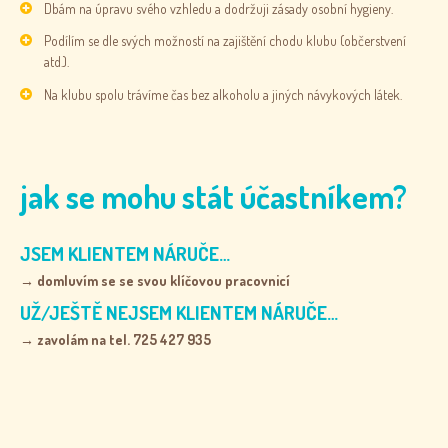
Dbám na úpravu svého vzhledu a dodržuji zásady osobní hygieny.
Podílím se dle svých možností na zajištění chodu klubu (občerstvení
atd.).
Na klubu spolu trávíme čas bez alkoholu a jiných návykových látek.
jak se mohu stát účastníkem?
JSEM KLIENTEM NÁRUČE…
→ domluvím se se svou klíčovou pracovnicí
UŽ/JEŠTĚ NEJSEM KLIENTEM NÁRUČE…
→ zavolám na tel. 725 427 935