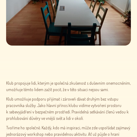
Klub propojuje lidi, kterým je společná zkušenost s duševním onemocněním,
umožňuje těmto lidem zažít pocit, že v této situaci nejsou sami.
Klub umožňuje podporu přijímat i zároveň dávat druhým bez vstupu
pracovníka služby. Jako hlavní přínos klubu vidíme vytvoření prostoru
k sebevyjádření v bezpečném prostředí. Pravidelná setkávání členů vedou k
prohlubování důvěry ve vnější svět a lidi v okolí.
Tvoříme ho společně. Každý, kdo má inspiraci, může zde uspořádat zajímavý
jednorázový workshop nebo pravidelnou aktivitu. Ať už půjde o hraní