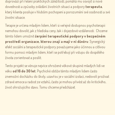
doprovází při řešení praktických záležitostí, pomáhá mu osvojit si nové
dovednosti a způsoby zvládání životních situací a podpory
terapeuta
,
který klienta posiluje v hlubším pochopení a porozumění své osobnosti a své
životní situace.
Terapie je určena mladým lidem, kteří si veřejně dostupnou psychoterapii
nemohou dovolit, jak z hlediska ceny, tak i dojezdové vzdálenosti. Chceme
těmto lidem umožnit
čerpání terapeutické podpory v bezpečném
prostředí organizace, kterou znají a mají v ní důvěru
. Synergický
efekt sociální a terapeutické podpory považujeme jako účinnou a citlivou
formu pomoci mladým lidem, kteří se potřebují při vstupu do dospělého
života zorientovat a posílit.
Tento projekt se věnuje nejvíce ohrožené věkové skupině mladých lidí ve
věku
od 16 do 30 let
. Psychické obtíže těmto mladým lidem často
znemožní docházku do školy, uzavřou je v sociální izolaci, nedovolí prožívat
zdravé emoce a radost ze vztahů, často je mohou přivést až do kritického,
život ohrožujícího stavu. Tomu chceme předcházet.