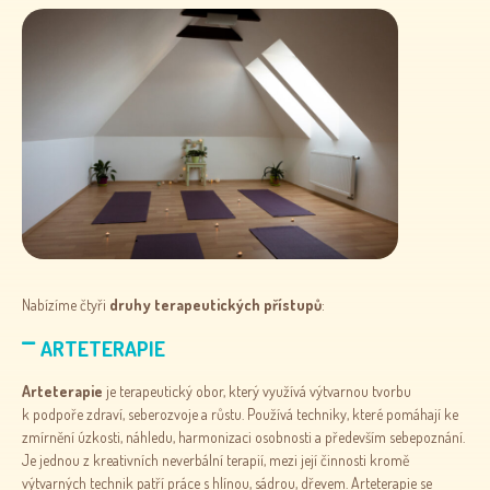
Nabízíme čtyři
druhy terapeutických přístupů
:
ARTETERAPIE
Arteterapie
je terapeutický obor, který využívá výtvarnou tvorbu
k podpoře zdraví, seberozvoje a růstu. Používá techniky, které pomáhají ke
zmírnění úzkosti, náhledu, harmonizaci osobnosti a především sebepoznání.
Je jednou z kreativních neverbální terapií, mezi její činnosti kromě
výtvarných technik patří práce s hlínou, sádrou, dřevem. Arteterapie se