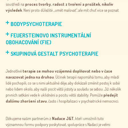
soustředí na
proces tvorby, radost z tvoření a prožitek, nikoliv
výsledek
. Není proto důležité „umět malovat“, ale mít chuť více se poznat.
BODYPSYCHOTERAPIE
FEUERSTEINOVO INSTRUMENTÁLNÍ
OBOHACOVÁNÍ (FIE)
SKUPINOVÁ GESTALT PSYCHOTERAPIE
Jednotlivé
terapie se mohou vzájemně doplňovat nebo v čase
navazovat jedna na druhou
. Účinek terapií napomáhá tomu, aby mladí
lidé pochopili, co se s nimi aktuálně děje, aby dokázali změnit postoj k sobě
nebo lidem okolo, aby našli pocit větší jistoty a souladu se sebou. Již několik
prvních setkání vede k uklidnění a pocitu větší stability. Pomůže
předejít
dalšímu zhoršení stavu
, často i hospitalizaci v psychiatrické nemocnici.
Děkujeme našim partnerům z
Nadace J&T
, kteří umožnili tuto
významnou formu podpory poskytovat, spolupráce s Nadací je velmi