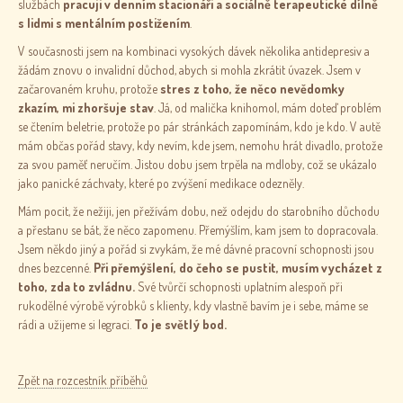
službách
pracuji v denním stacionáři a sociálně terapeutické dílně
s lidmi s mentálním postižením
.
V současnosti jsem na kombinaci vysokých dávek několika antidepresiv a
žádám znovu o invalidní důchod, abych si mohla zkrátit úvazek. Jsem v
začarovaném kruhu, protože
stres z toho, že něco nevědomky
zkazím, mi zhoršuje stav
. Já, od malička knihomol, mám doteď problém
se čtením beletrie, protože po pár stránkách zapomínám, kdo je kdo. V autě
mám občas pořád stavy, kdy nevím, kde jsem, nemohu hrát divadlo, protože
za svou paměť neručím. Jistou dobu jsem trpěla na mdloby, což se ukázalo
jako panické záchvaty, které po zvýšení medikace odezněly.
Mám pocit, že nežiji, jen přežívám dobu, než odejdu do starobního důchodu
a přestanu se bát, že něco zapomenu. Přemýšlím, kam jsem to dopracovala.
Jsem někdo jiný a pořád si zvykám, že mé dávné pracovní schopnosti jsou
dnes bezcenné.
Při přemýšlení, do čeho se pustit, musím vycházet z
toho, zda to zvládnu.
Své tvůrčí schopnosti uplatním alespoň při
rukodělné výrobě výrobků s klienty, kdy vlastně bavím je i sebe, máme se
rádi a užijeme si legraci.
To je světlý bod.
Zpět na rozcestník příběhů