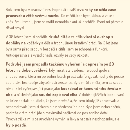
Rok jsem byla v pracovní neschopnosti a další
dva roky se učila zase
pracovat a věřit svému mozku
. Do médií, kde bych sklouzla zase k
zběsilému tempu, jsem se vrátit nemohla a ani už nechtěla. Psaní mi přestalo
dávat smysl.
V 38 letech jsem si pořídila
druhé dítě
a založila
vlastní e-shop s
doplňky na kočárky
a dělala trochu jinou kreativní práci. Na 12 let jsem
byla sama před sebou v bezpečí a cítila jsem se schopná a funkční.
Antidepresiva ale vysadit nešla, ozvaly se vždy úzkosti.
Podruhé jsem propadla těžkému vyhoření a depresím po 20
letech v době covidové
, kdy mě ztráta osobních svobod spolu s
antidepresivy, která mi po sedmi letech přestávala fungovat, hodily do pocitu
zoufalství, beznaděje, zbytečnosti existence. Bylo mi 51 a měla jsem za sebou
několik let vyčerpávající práce jako
koordinátor komunitního života v
obci
a následně jako
soudní zapisovatelka
. V době nejtěžších lockdownů
se krize dostala do stádia, že jsem nevěděla, že jsem úkoly již zpracovala a
nepamatovala jsem si skoro nic z předchozího dne. Byla jsem nebezpečná,
protože v této práci jde o maximální pečlivost do posledního detailu.
Psychiatrička mi sice urychleně vyměnila léky a napsala neschopenku, ale
bylo pozdě
.