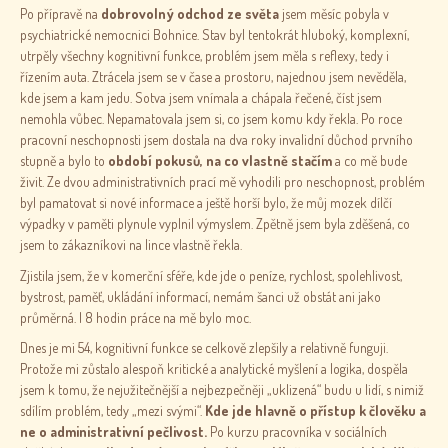
Po přípravě na
dobrovolný odchod ze světa
jsem měsíc pobyla v
psychiatrické nemocnici Bohnice. Stav byl tentokrát hluboký, komplexní,
utrpěly všechny kognitivní funkce, problém jsem měla s reflexy, tedy i
řízením auta. Ztrácela jsem se v čase a prostoru, najednou jsem nevěděla,
kde jsem a kam jedu. Sotva jsem vnímala a chápala řečené, číst jsem
nemohla vůbec. Nepamatovala jsem si, co jsem komu kdy řekla. Po roce
pracovní neschopnosti jsem dostala na dva roky invalidní důchod prvního
stupně a bylo to
období pokusů, na co vlastně stačím
a co mě bude
živit. Ze dvou administrativních prací mě vyhodili pro neschopnost, problém
byl pamatovat si nové informace a ještě horší bylo, že můj mozek dílčí
výpadky v paměti plynule vyplnil výmyslem. Zpětně jsem byla zděšená, co
jsem to zákazníkovi na lince vlastně řekla.
Zjistila jsem, že v komerční sféře, kde jde o peníze, rychlost, spolehlivost,
bystrost, paměť, ukládání informací, nemám šanci už obstát ani jako
průměrná. I 8 hodin práce na mě bylo moc.
Dnes je mi 54, kognitivní funkce se celkově zlepšily a relativně funguji.
Protože mi zůstalo alespoň kritické a analytické myšlení a logika, dospěla
jsem k tomu, že nejužitečnější a nejbezpečněji „uklizená“ budu u lidí, s nimiž
sdílím problém, tedy „mezi svými“.
Kde jde hlavně o přístup k člověku a
ne o administrativní pečlivost.
Po kurzu pracovníka v sociálních