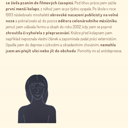
se živila psaním do filmových časopisů
. Pod tíhou práce jsem zažila
první menší kolaps
, z něhož jsem se po týdnu vyspala. Po škole v roce
1993 následovalo mnohaleté
obrovské nasazení publicisty na volné
noze
a pokračovalo až do pozice
editora celonárodního měsíčníku
,
jemuž jsem udávala formu a obsah do roku 2002, kdy jsem se poprvé
zhroutila či vyhořela z přepracování
. Krátce před kolapsem jsem
například nepoznala vlastní článek a zapomínala zadat práci externistům.
Upadla jsem do deprese s úzkostmi a obsedantním chováním,
nemohla
jsem ani přejít ulici nebo jít do obchodu
. Pomohly mi až antidepresiva.