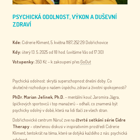
PSYCHICKÁ ODOLNOST, VÝKON A DUŠEVNÍ
ZDRAVÍ
Kde:
Cidrerie Kliment, 5. května 1187, 252 29 Dobřichovice
Kdy:
úterý 13. 5. 2025 od 18 hod. (uvítáme Vás od 17:30)
Vstupenky:
350 Kč – k zakoupení přes
GoOut
Psychická odolnost: skrytá superschopnost dnešní doby. Co
skutečně rozhoduje o našem úspěchu, zdraví a životní spokojenosti?
PhDr. Marian Jelínek, Ph.D.
– mentální kouč Jaromíra Jágra,
špičkových sportovců i top manažerů – odhalí, co znamená být
psychicky odolný v době, která na lidi tlačí ze všech stran.
Dobřichovické centrum Náruč zve na
čtvrté setkání série Cidre
Therapy
– otevřenou diskusi v inspirativním prostředí Cidrerie
Kliment, tentokrát na téma, které se dotýká každého z nás: psychická
odolnost.