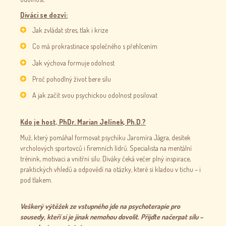
Diváci se dozví:
Jak zvládat stres, tlak i krize
Co má prokrastinace společného s přehlcením
Jak výchova formuje odolnost
Proč pohodlný život bere sílu
A jak začít svou psychickou odolnost posilovat
Kdo je host, PhDr. Marian Jelínek, Ph.D.?
Muž, který pomáhal formovat psychiku Jaromíra Jágra, desítek
vrcholových sportovců i firemních lídrů. Specialista na mentální
trénink, motivaci a vnitřní sílu. Diváky čeká večer plný inspirace,
praktických vhledů a odpovědí na otázky, které si kladou v tichu – i
pod tlakem.
Veškerý výtěžek ze vstupného jde na psychoterapie pro
sousedy, kteří si je jinak nemohou dovolit. Přijďte načerpat sílu –