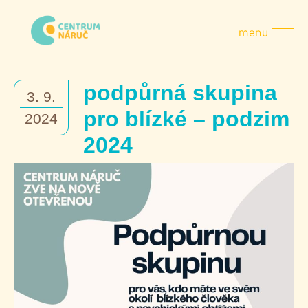
Přejít
k
obsahu
Náruč,
z.
podpůrná skupina
s.
3. 9.
pro blízké – podzim
2024
2024