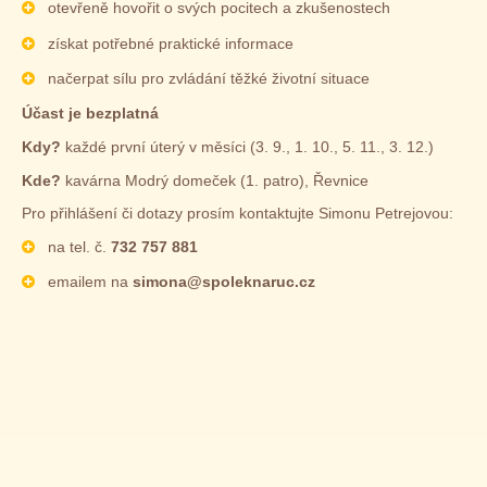
otevřeně hovořit o svých pocitech a zkušenostech
získat potřebné praktické informace
načerpat sílu pro zvládání těžké životní situace
Účast je bezplatná
Kdy?
každé první úterý v měsíci (3. 9., 1. 10., 5. 11., 3. 12.)
Kde?
kavárna Modrý domeček (1. patro), Řevnice
Pro přihlášení či dotazy prosím kontaktujte Simonu Petrejovou:
na tel. č.
732 757 881
emailem na
simona@spoleknaruc.cz