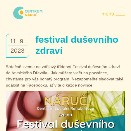
Přejít
k
obsahu
Náruč,
z.
festival duševního
s.
11. 9.
zdraví
2023
Srdečně zveme na zářijový třídenní Festival duševního zdraví
do řevnického Dřeváku. Jak můžete vidět na pozvánce,
chystáme pro vás bohatý program. Nezapomeňte sledovat také
událost na
Facebooku
, ať víte o každé novince.